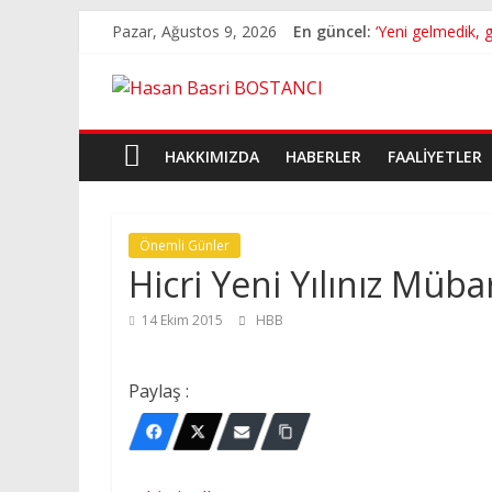
Skip
Pazar, Ağustos 9, 2026
En güncel:
‘Yeni gelmedik, g
to
Hasan Basri BO
content
Hasan
Ege Telgraf Canl
Tv9 Canlı Yayın..
Son Mühür – Can
Basri
HAKKIMIZDA
HABERLER
FAALIYETLER
BOSTANCI
Önemli Günler
Hicri Yeni Yılınız Müb
14 Ekim 2015
HBB
Paylaş :