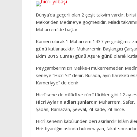
Dünya’da geçerli olan 2 çeşit takvim vardır, birisi
Mekke’den Medine’ye göçmesidir. Miladi takvimine 
Muharrem’de başlar.
Kameri olarak 1 Muharrem 1437’ye girdiğimiz 
günü
kutlanacaktır. Muharremin Başlangıcı Çarş
Ekim 2015 Cuma) günü Aşure günü
olarak kutl
Peygamberimizin Mekke-i mükerremeden Medîne-i 
seneye “Hicrî Yıl” denir. Burada, ayın hareketi e
Kameriyye” de denir.
Hicrî sene de mîlâdî ve rûmî târihler gibi 12 ay e
Hicri Ayların adları şunlardır
: Muharrem, Safer, 
Şâbân, Ramazân, Şevvâl, Zil-kâde, Zil-hicce.
Hicrî senenin kabûlünden beri asırlardır İslâm âl
Hristiyanlığın aslında bulunmayan, fakat sonradan 