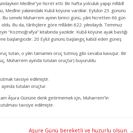
yken Medîne”ye hicret etti. Bir hafta yolculuk yapıp mîlâdî
ünü, Medîne yakınındaki Kubâ köyüne vardılar. Eylülün 23. gününü
 Bu seneki Muharrem ayının birinci günü, yâni hicretten 66 gün
 oldu. Bu da, târihçilere göre mîlâdın 622. yılındaydı. Temmuz
yin “Kozmoğrafya” kitabında yazılıdır. Kubâ köyüne ayak bastığı
sene başlangıcıdır. 20 Eylül gününü başlangıç kabûl eden güneş
ruç tutan, o yılın tamamını oruç tutmuş gibi sevaba kavuşur. Bir
oruç, Muharrem ayında tutulan oruçtur) buyuruldu.
 tutmak tavsiye edilmiştir.
ayında tutulan oruçtur.
am Âşura Gününe denk getirmemek için, Muharrem”in
utulması tavsiye edilmiştir.
Aşure Günü bereketli ve huzurlu olsun.