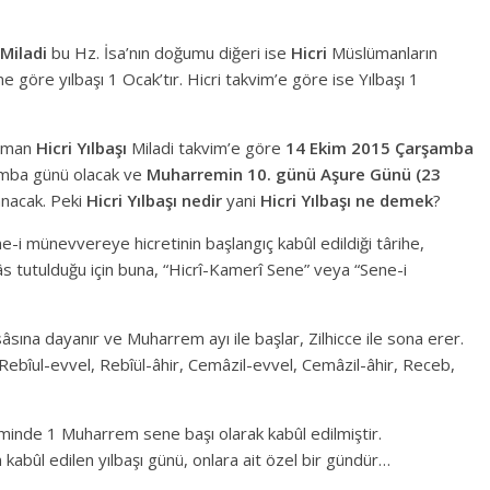
Miladi
bu Hz. İsa’nın doğumu diğeri ise
Hicri
Müslümanların
göre yılbaşı 1 Ocak’tır. Hicri takvim’e göre ise Yılbaşı 1
ALINTERİ, EMEK; OLMA
zaman
Hicri Yılbaşı
Miladi takvim’e göre
14 Ekim 2015 Çarşamba
amba günü olacak ve
Muharremin 10. günü Aşure Günü (23
anacak. Peki
Hicri Yılbaşı nedir
yani
Hicri Yılbaşı ne demek
?
münevvereye hicretinin başlangıç kabûl edildiği târihe,
sâs tutulduğu için buna, “Hicrî-Kamerî Sene” veya “Sene-i
sâsına dayanır ve Muharrem ayı ile başlar, Zilhicce ile sona erer.
Rebîul-evvel, Rebîül-âhir, Cemâzil-evvel, Cemâzil-âhir, Receb,
eminde 1 Muharrem sene başı olarak kabûl edilmiştir.
kabûl edilen yılbaşı günü, onlara ait özel bir gündür…