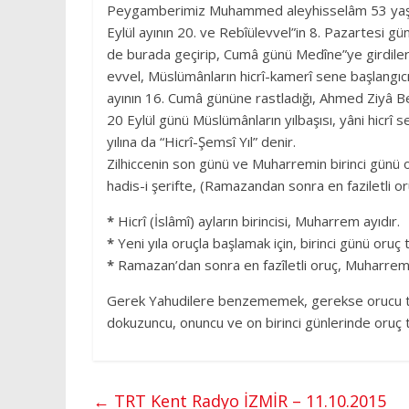
Peygamberimiz Muhammed aleyhisselâm 53 yaşında
Eylül ayının 20. ve Rebîülevvel”in 8. Pazartesi g
de burada geçirip, Cumâ günü Medîne”ye girdiler.
evvel, Müslümânların hicrî-kamerî sene başlangıcı
ayının 16. Cumâ gününe rastladığı, Ahmed Ziyâ Be
20 Eylül günü Müslümânların yılbaşısı, yâni hicrî 
yılına da “Hicrî-Şemsî Yıl” denir.
Zilhiccenin son günü ve Muharremin birinci günü o
hadis-i şerifte, (Ramazandan sonra en faziletli 
*
Hicrî (İslâmî) ayların birincisi, Muharrem ayıdır.
*
Yeni yıla oruçla başlamak için, birinci günü oruç
*
Ramazan’dan sonra en fazîletli oruç, Muharrem 
Gerek Yahudilere benzememek, gerekse orucu t
dokuzuncu, onuncu ve on birinci günlerinde oruç t
←
TRT Kent Radyo İZMİR – 11.10.2015