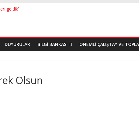
eri geldik’
STANCI yeniden Başkan
ı Yayın…
lı Yayın
DUYURULAR
BILGI BANKASI
ÖNEMLI ÇALIŞTAY VE TOPL
arek Olsun