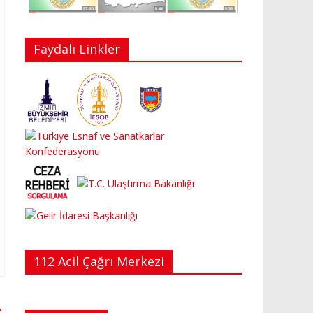
Faydalı Linkler
112 Acil Çağrı Merkezi
→